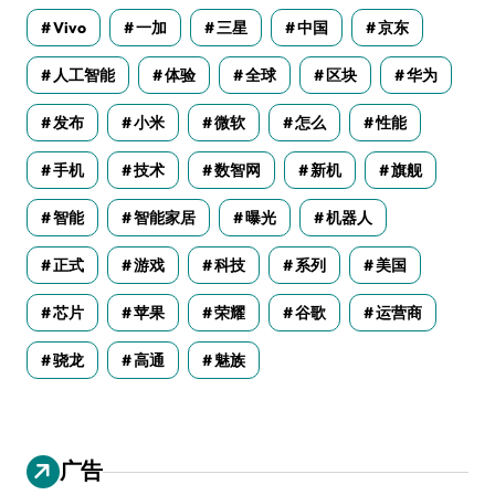
Vivo
一加
三星
中国
京东
人工智能
体验
全球
区块
华为
发布
小米
微软
怎么
性能
手机
技术
数智网
新机
旗舰
智能
智能家居
曝光
机器人
正式
游戏
科技
系列
美国
芯片
苹果
荣耀
谷歌
运营商
骁龙
高通
魅族
广告