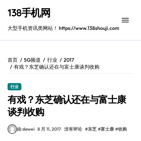
跳
138手机网
转
到
内
大型手机资讯类网站！ https://www.138shouji.com
容
首页
5G频道
行业
2017
有戏？东芝确认还在与富士康谈判收购
行业
有戏？东芝确认还在与富士康
谈判收购
由 dawei
8 月 11, 2017
没有评论
#
东芝
#
富士康
#
收购