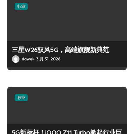
行业
三星W26驭风5G，高端旗舰新典范
dawei
3 月 31, 2026
行业
5G新标杆！iQOO Z11 Turbo掀起行业巨