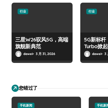
行业
行业
三星W26驭风5G，高端
5G新标杆！
旗舰新典范
Turbo
dawei
3 月 31, 2026
dawei
3 
您错过了
手机新闻
手机新