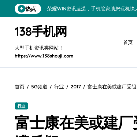
跳
热点
荣耀WIN资讯速递，手机管家助您玩机快
转
到
荣耀500 Pro MOLLY来袭！售后揭秘
内
138手机网
容
OPPO Find X9 Pro售后揭秘：亮点解
首页
vivo S50 Pro mini来袭！小屏旗舰亮
大型手机资讯类网站！
https://www.138shouji.com
REDMI K90售后揭秘：亮点配置全解析
OPPO Find X9售后揭秘：亮点特色玩
荣耀ROBOT PHONE售后保障，智享生
首页
5G频道
行业
2017
富士康在美或建厂受阻
华为nova 15 Ultra新功能解锁，售后
行业
三星Galaxy Z Fold7售后力荐：创新
富士康在美或建厂受
真我GT8 Pro售后力荐：特色功能全解