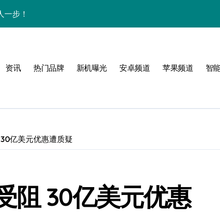
人一步！
新讯与超炫玩机技巧
析+超实用技巧大放送
资讯
热门品牌
新机曝光
安卓频道
苹果频道
智
点，售后带你抢先看
，速来围观！
法，一次全掌握！
活资讯一手掌控！
 30亿美元优惠遭质疑
邀您共享最新优惠！
科技，重塑手机新体验！
阻 30亿美元优惠
析，畅享新机体验！