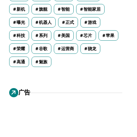
新机
旗舰
智能
智能家居
曝光
机器人
正式
游戏
科技
系列
美国
芯片
苹果
荣耀
谷歌
运营商
骁龙
高通
魅族
广告