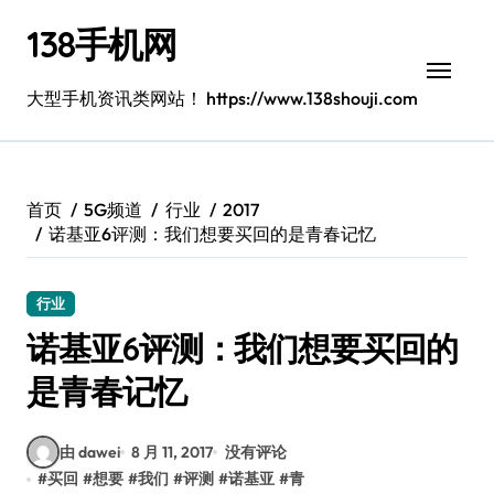
跳
138手机网
转
到
内
大型手机资讯类网站！ https://www.138shouji.com
容
首页
5G频道
行业
2017
诺基亚6评测：我们想要买回的是青春记忆
行业
诺基亚6评测：我们想要买回的
是青春记忆
由 dawei
8 月 11, 2017
没有评论
#
买回
#
想要
#
我们
#
评测
#
诺基亚
#
青