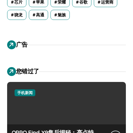
芯片
苹果
荣耀
谷歌
运营商
骁龙
高通
魅族
广告
您错过了
手机新闻
OPPO Find X9售后揭秘：亮点特