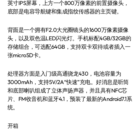
英寸IPS屏幕，上方一个800万像素的前置摄像头，
底部是电容导航键和集成指纹传感器的主页键。
背面是一个拥有F2.0大光圈镜头的1600万像素摄像
头，以及双色温LED闪光灯。手机标配4GB/32GB的
存储组合，可选配64GB，支持双卡双待或者插入一
张microSD卡。
处理器方面是入门级高通骁龙430，电池容量为
3000mAh，支持5V/2A“快速”充电。好消息是听筒
和底部喇叭组成了立体声扬声器，并且具有NFC芯
片、FM收音机和蓝牙4.1，预装了最新的Android7.1系
统。
开箱