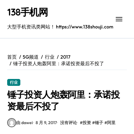
跳
138手机网
转
到
内
大型手机资讯类网站！ https://www.138shouji.com
容
首页
5G频道
行业
2017
锤子投资人炮轰阿里：承诺投资最后不投了
行业
锤子投资人炮轰阿里：承诺投
资最后不投了
由 dawei
8 月 9, 2017
没有评论
#
投资
#
锤子
#
阿里