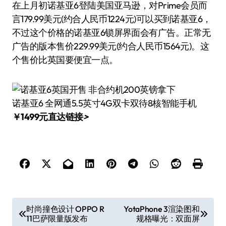
在上月初诺基亚6登陆美国亚马逊，对Prime会员而
言179.99美元(约合人民币1224元)可以买到诺基亚6，
不过这个价格的诺基亚6锁屏界面会有广告。正常无
广告的版本售价229.99美元(约合人民币1564元)。这
个售价比英国要便宜一点。
诺基亚6 全网通5.5英寸4G双卡双待8核智能手机
￥1499元直达链接
>
文
时尚撞色设计 OPPO R
YotaPhone 3渲染图和
11巴萨限量版发布
规格曝光：双面屏
章