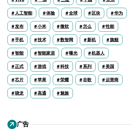
人工智能
体验
全球
区块
华为
发布
小米
微软
怎么
性能
手机
技术
数智网
新机
旗舰
智能
智能家居
曝光
机器人
正式
游戏
科技
系列
美国
芯片
苹果
荣耀
谷歌
运营商
骁龙
高通
魅族
广告