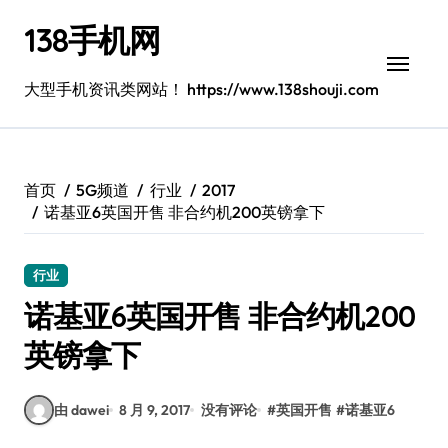
跳
138手机网
转
到
内
大型手机资讯类网站！ https://www.138shouji.com
容
首页
5G频道
行业
2017
诺基亚6英国开售 非合约机200英镑拿下
行业
诺基亚6英国开售 非合约机200
英镑拿下
由 dawei
8 月 9, 2017
没有评论
#
英国开售
#
诺基亚6