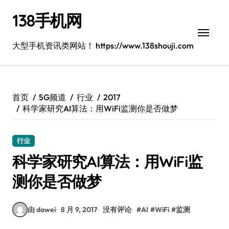
跳
138手机网
转
到
内
大型手机资讯类网站！ https://www.138shouji.com
容
首页
5G频道
行业
2017
科学家研究AI算法：用WiFi监测你是否做梦
行业
科学家研究AI算法：用WiFi监
测你是否做梦
由 dawei
8 月 9, 2017
没有评论
#
AI
#
WiFi
#
监测