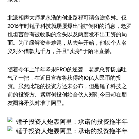
北派相声大师罗永浩的创业路程可谓命途多舛。仅
2016年时锤子科技就屡屡爆出“被”倒闭的消息，老罗
也坦言曾有被收购的念头以及两度发不出工资的局
面。为了缓解资金难题，从去年开始，他以个人名
义对外借款九千万，并且“卖身”于陌陌直播。
随着今年上半年坚果PRO的逆袭，老罗总算扬眉吐
气了一把，在近日宣布将获得约10亿人民币的投
资。虽然此轮的投资方还未公布，但是锤子科技之
前的投资方、紫辉创投创始合伙人郑刚今日却在朋
友圈将矛头对准了阿里。