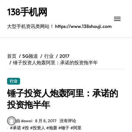
跳
138手机网
转
到
内
大型手机资讯类网站！ https://www.138shouji.com
容
首页
5G频道
行业
2017
锤子投资人炮轰阿里：承诺的投资拖半年
行业
锤子投资人炮轰阿里：承诺的
投资拖半年
由 dawei
8 月 8, 2017
没有评论
#
承诺
#
投
#
投资人
#
炮轰
#
锤子
#
阿里