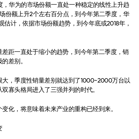
二季度，华为的市场份额一直处一种稳定的线性上升趋
市场份额上升2个左右百分点，到今年第二季度，华
观估计，依据市场份额趋势，到今年底或2018年，
量差距一直处于缩小的趋势，到今年第二季度，销
级的差别。
，季度性销量差别就达到了1000~2000万台以
从双寡头格局进入了三强并列的时代。
个变化，将意味着未来产业的重构已经到来。
变