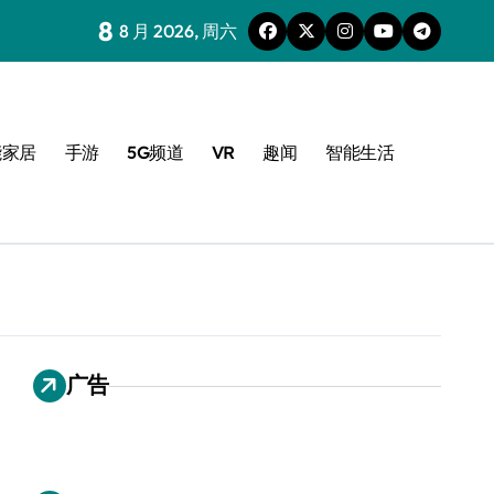
8
8 月 2026, 周六
能家居
手游
5G频道
VR
趣闻
智能生活
广告