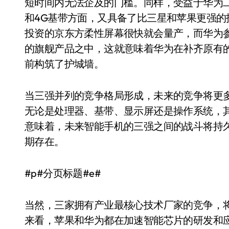
短时间内无法企及的门槛。同样，受益于华为
和4G基带方面，又具备了比三星和苹果更强
投资的京东方柔性屏幕很快就会量产，而华为参
的旗舰产品之中，这就意味着华为在补齐原有
前构筑了护城墙。
当三强并列的竞争格局形成，未来的竞争将更
无论是处理器、基带、显示屏还是操作系统，
意味着，未来智能手机的三强之间的战斗将持
期存在。
#p#分页标题#e#
当然，三家拥有产业最核心技术厂家的竞争，
来看，苹果和华为都在加速智能芯片的研发和