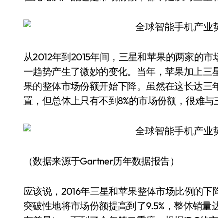
从2012年到2015年间，三星和苹果的两家的市
一趋势产生了微妙的变化。当年，苹果加上三星
果的整体市场份额开始下降。虽然在这长达三
置，但总体上只有不到8%的市场份额，很难与
（数据来源于Gartner历年数据报告）
应该说，2016年三星和苹果整体市场比例的
突破性地将市场份额提高到了9.5%，整体销量达到了