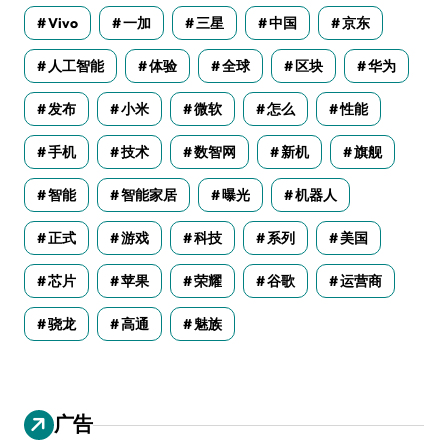
Vivo
一加
三星
中国
京东
人工智能
体验
全球
区块
华为
发布
小米
微软
怎么
性能
手机
技术
数智网
新机
旗舰
智能
智能家居
曝光
机器人
正式
游戏
科技
系列
美国
芯片
苹果
荣耀
谷歌
运营商
骁龙
高通
魅族
广告