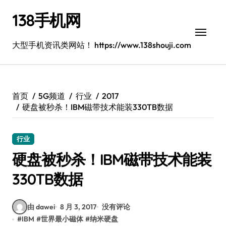
跳
138手机网
转
到
内
大型手机资讯类网站！ https://www.138shouji.com
容
首页
5G频道
行业
2017
硬盘被秒杀！IBM磁带技术能装330TB数据
行业
硬盘被秒杀！IBM磁带技术能装
330TB数据
由 dawei
8 月 3, 2017
没有评论
#
IBM
#
世界最小磁体
#
纳米硬盘