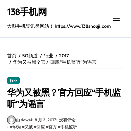
跳
138手机网
转
到
内
大型手机资讯类网站！ https://www.138shouji.com
容
首页
5G频道
行业
2017
华为又被黑？官方回应“手机监听”为谣言
行业
华为又被黑？官方回应“手机监
听”为谣言
由 dawei
8 月 2, 2017
没有评论
#
华为
#
又被
#
回应
#
官方
#
手机监听