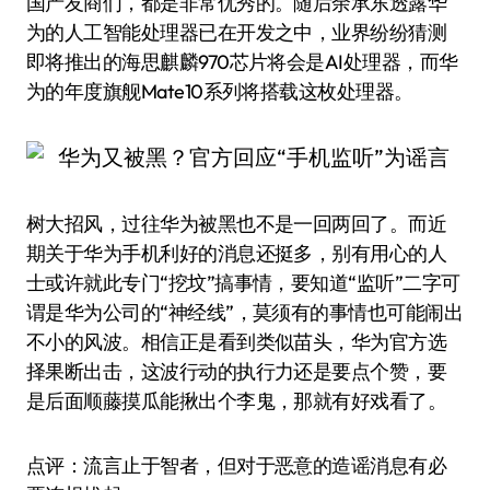
国产友商们，都是非常优秀的。随后余承东透露华
为的人工智能处理器已在开发之中，业界纷纷猜测
即将推出的海思麒麟970芯片将会是AI处理器，而华
为的年度旗舰Mate10系列将搭载这枚处理器。
树大招风，过往华为被黑也不是一回两回了。而近
期关于华为手机利好的消息还挺多，别有用心的人
士或许就此专门“挖坟”搞事情，要知道“监听”二字可
谓是华为公司的“神经线”，莫须有的事情也可能闹出
不小的风波。相信正是看到类似苗头，华为官方选
择果断出击，这波行动的执行力还是要点个赞，要
是后面顺藤摸瓜能揪出个李鬼，那就有好戏看了。
点评：流言止于智者，但对于恶意的造谣消息有必