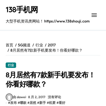
跳
138手机网
转
到
内
大型手机资讯类网站！ https://www.138shouji.com
容
首页
5G频道
行业
2017
8月居然有7款新手机要发布！你看好哪款？
行业
8月居然有7款新手机要发布！
你看好哪款？
由 dawei
8 月 2, 2017
没有评论
#
发布
#
哪款
#
居然
#
新手
#
机要
#
看好