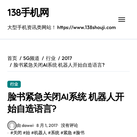
跳
138手机网
转
到
内
大型手机资讯类网站！ https://www.138shouji.com
容
首页
5G频道
行业
2017
脸书紧急关闭AI系统 机器人开始自造语言?
行业
脸书紧急关闭AI系统 机器人开
始自造语言?
由 dawei
8 月 1, 2017
没有评论
#
关闭
#
始
#
机器人
#
系统
#
紧急
#
脸书