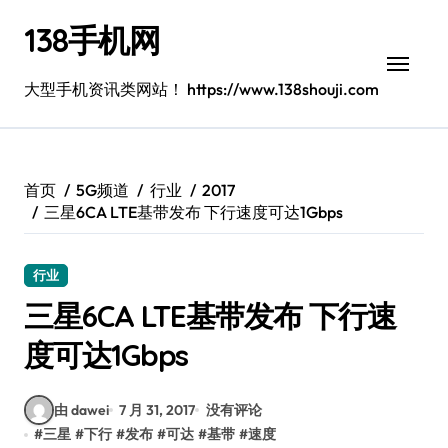
跳
138手机网
转
到
内
大型手机资讯类网站！ https://www.138shouji.com
容
首页
5G频道
行业
2017
三星6CA LTE基带发布 下行速度可达1Gbps
行业
三星6CA LTE基带发布 下行速
度可达1Gbps
由 dawei
7 月 31, 2017
没有评论
#
三星
#
下行
#
发布
#
可达
#
基带
#
速度