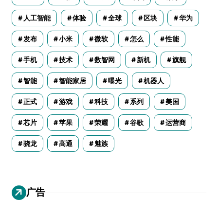
人工智能
体验
全球
区块
华为
发布
小米
微软
怎么
性能
手机
技术
数智网
新机
旗舰
智能
智能家居
曝光
机器人
正式
游戏
科技
系列
美国
芯片
苹果
荣耀
谷歌
运营商
骁龙
高通
魅族
广告