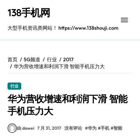
跳
138手机网
转
到
内
大型手机资讯类网站！ https://www.138shouji.com
容
首页
5G频道
行业
2017
华为营收增速和利润下滑 智能手机压力大
行业
华为营收增速和利润下滑 智能
手机压力大
由 dawei
7 月 31, 2017
没有评论
#
华为
#
手机
#
智能