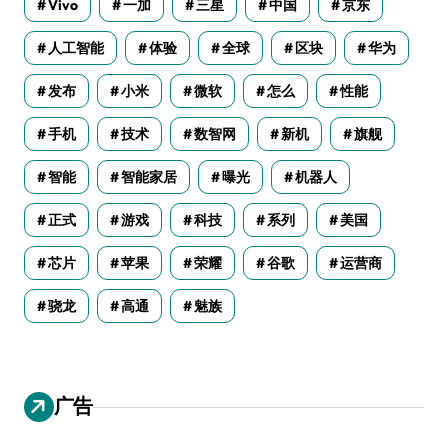
Vivo
一加
三星
中国
京东
人工智能
体验
全球
区块
华为
发布
小米
微软
怎么
性能
手机
技术
数智网
新机
旗舰
智能
智能家居
曝光
机器人
正式
游戏
科技
系列
美国
芯片
苹果
荣耀
谷歌
运营商
骁龙
高通
魅族
广告