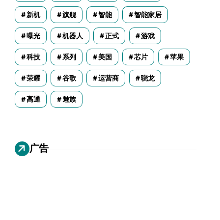
新机
旗舰
智能
智能家居
曝光
机器人
正式
游戏
科技
系列
美国
芯片
苹果
荣耀
谷歌
运营商
骁龙
高通
魅族
广告