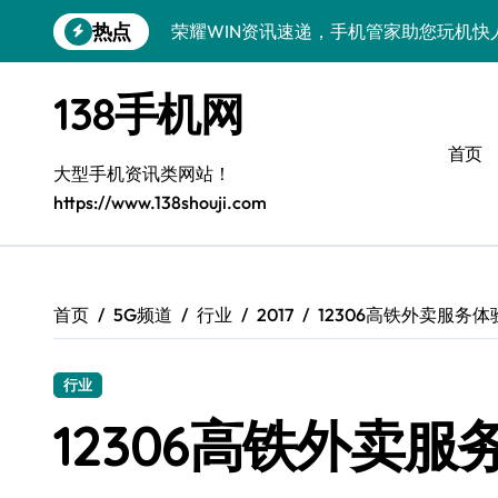
跳
热点
荣耀WIN资讯速递，手机管家助您玩机快
转
到
荣耀500 Pro MOLLY来袭！售后揭秘
内
138手机网
容
OPPO Find X9 Pro售后揭秘：亮点解
首页
vivo S50 Pro mini来袭！小屏旗舰亮
大型手机资讯类网站！
https://www.138shouji.com
REDMI K90售后揭秘：亮点配置全解析
OPPO Find X9售后揭秘：亮点特色玩
荣耀ROBOT PHONE售后保障，智享生
首页
5G频道
行业
2017
12306高铁外卖服务体
华为nova 15 Ultra新功能解锁，售后
行业
三星Galaxy Z Fold7售后力荐：创新
12306高铁外卖
真我GT8 Pro售后力荐：特色功能全解