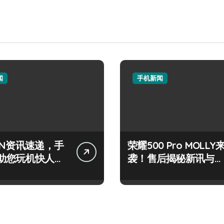
闻
手机新闻
IN资讯速递，手
荣耀500 Pro MOLLY
助您玩机快人一
袭！售后揭秘新讯与超
炫玩机技巧