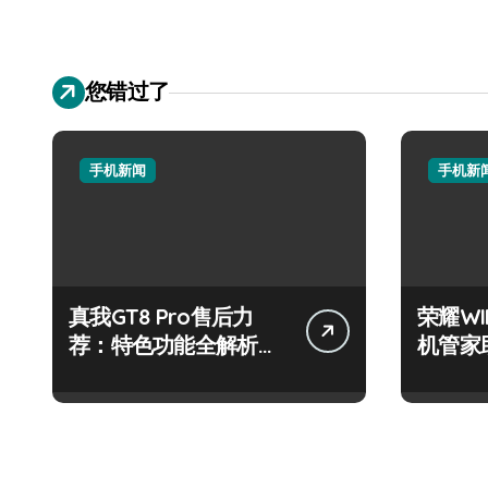
您错过了
手机新闻
手机新
真我GT8 Pro售后力
荣耀W
荐：特色功能全解析，
机管家
畅享新机体验！
步！