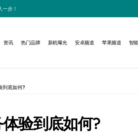
人一步！
新讯与超炫玩机技巧
析+超实用技巧大放送
资讯
热门品牌
新机曝光
安卓频道
苹果频道
智
点，售后带你抢先看
，速来围观！
法，一次全掌握！
活资讯一手掌控！
验到底如何?
邀您共享最新优惠！
科技，重塑手机新体验！
服务体验到底如何?
析，畅享新机体验！