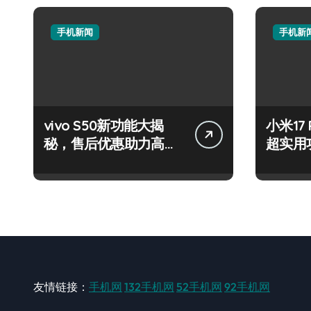
手机新闻
手机新
vivo S50新功能大揭
小米17
秘，售后优惠助力高效
超实用
玩机！
速来围
友情链接：
手机网
132手机网
52手机网
92手机网