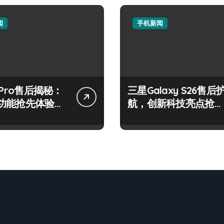
闻
手机新闻
 Pro售后揭秘：
三星Galaxy S26售后
功能抢先体验，
航，创新科技亮点抢先
观！
畅享！