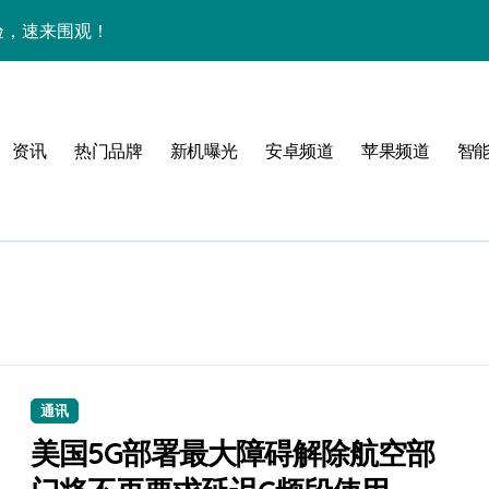
体验，速来围观！
点抢先畅享！
身畅享海量资讯
资讯
热门品牌
新机曝光
安卓频道
苹果频道
智
售后管家揭秘新机亮点
潮酷上线！
点
！
公开
通讯
高效玩机！
美国5G部署最大障碍解除航空部