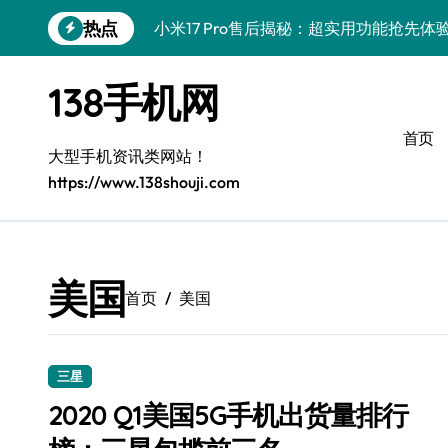
跳
热点
小米17 Pro售后揭秘：超实用功能抢先
转
到
三星Galaxy S26售后护航，创新科技亮
内
138手机网
容
vivo S50 Pro mini售后保障，小巧机
首页
三星Galaxy Z Fold7抢先探秘，手机
大型手机资讯类网站！
https://www.138shouji.com
Galaxy S25 Ultra颜值巅峰，定制主题
Galaxy S25+闪亮登场，巧用技巧秒变焦
Galaxy S24+登场，解锁手机美颜新体验
美国
首页
美国
Galaxy S26+颜值爆升！机皇美颜秘籍大
Galaxy A56 5G登场，时尚旗舰新体验！
三星
vivo S50新功能大揭秘，售后优惠助力
2020 Q1美国5G手机出货量排行