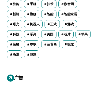
性能
手机
技术
数智网
新机
旗舰
智能
智能家居
曝光
机器人
正式
游戏
科技
系列
美国
芯片
苹果
荣耀
谷歌
运营商
骁龙
高通
魅族
广告