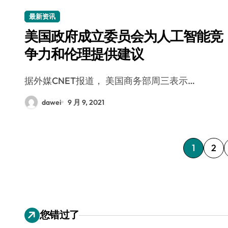
最新资讯
美国政府成立委员会为人工智能竞
争力和伦理提供建议
据外媒CNET报道， 美国商务部周三表示…
dawei
9 月 9, 2021
文
1
2
章
分
页
您错过了