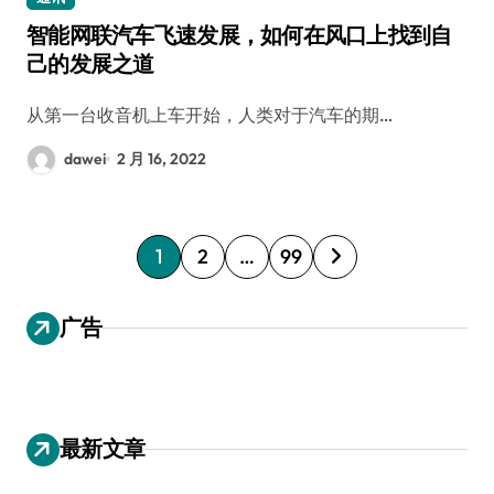
智能网联汽车飞速发展，如何在风口上找到自
己的发展之道
从第一台收音机上车开始，人类对于汽车的期…
dawei
2 月 16, 2022
文
1
2
…
99
章
分
广告
页
最新文章