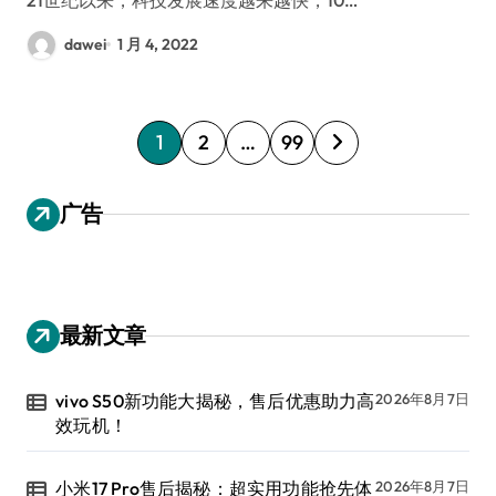
dawei
1 月 4, 2022
文
1
2
…
99
章
分
广告
页
最新文章
vivo S50新功能大揭秘，售后优惠助力高
2026年8月7日
效玩机！
小米17 Pro售后揭秘：超实用功能抢先体
2026年8月7日